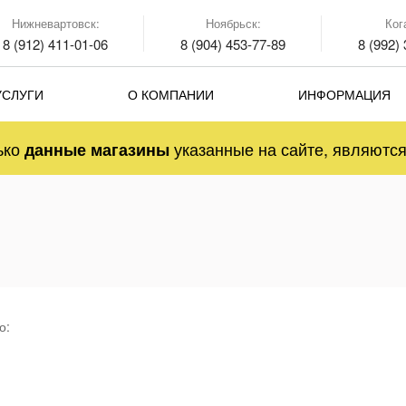
Нижневартовск:
Ноябрьск:
Ког
8 (912) 411-01-06
8 (904) 453-77-89
8 (992)
УСЛУГИ
О КОМПАНИИ
ИНФОРМАЦИЯ
ько
указанные на сайте, являют
данные магазины
о: