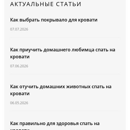
АКТУАЛЬНЫЕ СТАТЬИ
Кресла кровати
ДЛИНА
Как выбрать покрывало для кровати
ОБЕДЕННЫЕ ЗОНЫ
ШИРИНА
07.07.2026
КРОВАТИ
ЦЕНА ОТ
(руб.)
Как приучить домашнего любимца спать на
МАТРАСЫ
кровати
КОРПУСНАЯ МЕБЕЛЬ
07.06.2026
ПО ПОМЕЩЕНИЯМ
Как отучить домашних животных спать на
ОСОБЕННОСТИ ДИВАНОВ
кровати
06.05.2026
ОПЦИИ ДЛЯ ГОСТИНОЙ
Как правильно для здоровья спать на