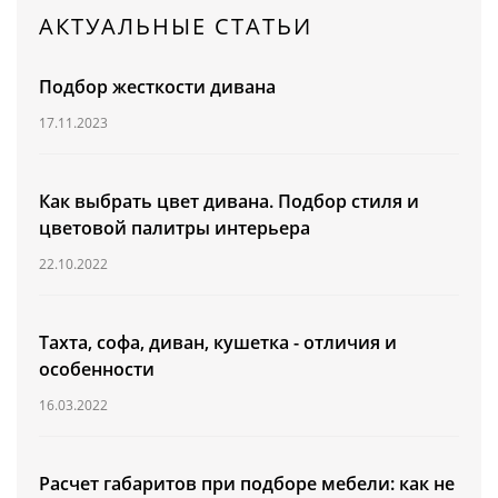
Угловые
АКТУАЛЬНЫЕ СТАТЬИ
Со сборной оттоманкой
ДЛИНА
Подбор жесткости дивана
КРЕСЛА
ШИРИНА
17.11.2023
ОБЕДЕННЫЕ ЗОНЫ
ЦЕНА ОТ
(руб.)
Как выбрать цвет дивана. Подбор стиля и
КРОВАТИ
цветовой палитры интерьера
МАТРАСЫ
22.10.2022
КОРПУСНАЯ МЕБЕЛЬ
Тахта, софа, диван, кушетка - отличия и
ОСОБЕННОСТИ ДИВАНОВ
особенности
ПО ПОМЕЩЕНИЯМ
16.03.2022
ОПЦИИ ДЛЯ ГОСТИНОЙ
Расчет габаритов при подборе мебели: как не