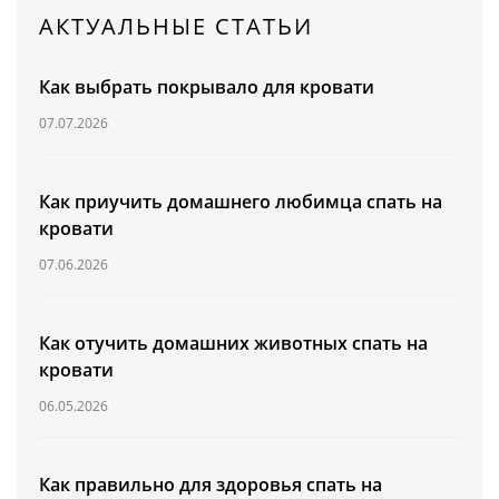
АКТУАЛЬНЫЕ СТАТЬИ
ОБЕДЕННЫЕ ЗОНЫ
Как выбрать покрывало для кровати
КРОВАТИ
07.07.2026
МАТРАСЫ
ОПЦИИ ДЛЯ ГОСТИНОЙ
Как приучить домашнего любимца спать на
КОРПУСНАЯ МЕБЕЛЬ
кровати
ОПЦИИ ДЛЯ СПАЛЬНИ
Распашные шкафы
07.06.2026
Шкафы-купе
Гостиные
Как отучить домашних животных спать на
Комоды
кровати
Тумбы
Прихожие
06.05.2026
Обувницы
Детские рабочие зоны
Как правильно для здоровья спать на