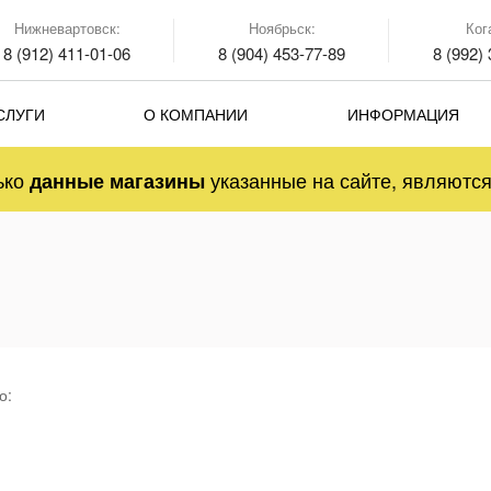
Нижневартовск:
Ноябрьск:
Ког
8 (912) 411-01-06
8 (904) 453-77-89
8 (992)
СЛУГИ
О КОМПАНИИ
ИНФОРМАЦИЯ
ько
указанные на сайте, являют
данные магазины
о: