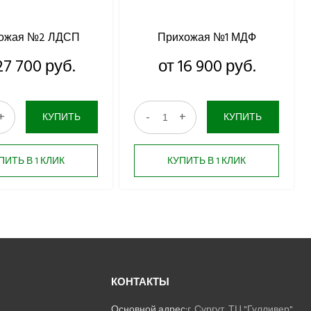
ожая №2 ЛДСП
Прихожая №1 МДФ
27 700 руб.
от 16 900 руб.
+
-
+
КУПИТЬ
КУПИТЬ
ПИТЬ В 1 КЛИК
КУПИТЬ В 1 КЛИК
КОНТАКТЫ
Основной адрес:
г. Сургут, ТЦ "Гулливер",