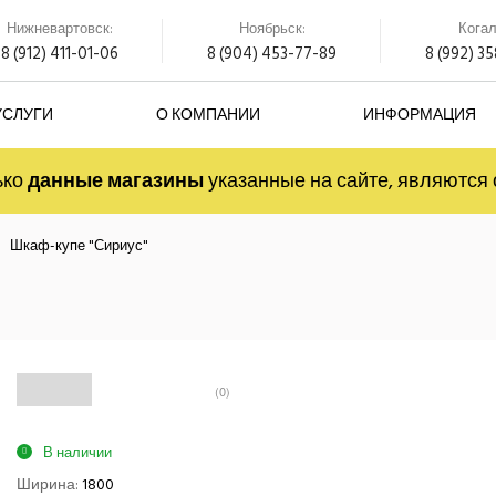
Нижневартовск:
Ноябрьск:
Кога
8 (912) 411-01-06
8 (904) 453-77-89
8 (992) 3
УСЛУГИ
О КОМПАНИИ
ИНФОРМАЦИЯ
ько
данные магазины
указанные на сайте, являютс
Шкаф-купе "Сириус"
(0)
В наличии
Ширина:
1800