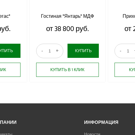
егас"
Гостиная "Янтарь" МДФ
Прих
руб.
от 38 800 руб.
от 
-
+
-
УПИТЬ
КУПИТЬ
ЛИК
КУПИТЬ В 1 КЛИК
КУ
МПАНИИ
ИНФОРМАЦИЯ
икаты
Новости