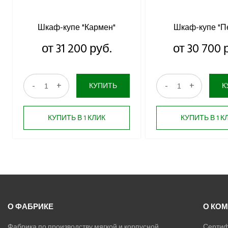
Шкаф-купе "Кармен"
Шкаф-купе "П
от 31 200 руб.
от 30 700 
-
+
-
+
КУПИТЬ
К
КУПИТЬ В 1 КЛИК
КУПИТЬ В 1 К
О ФАБРИКЕ
О КО
Фабрика по производству мягкой и корпусной
Сертиф