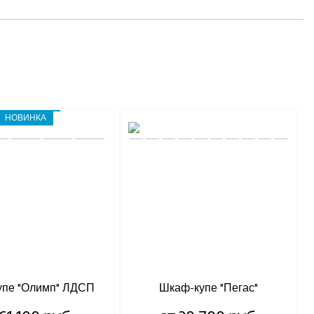
НОВИНКА
упе "Олимп" ЛДСП
Шкаф-купе "Пегас"