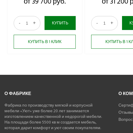
от 39 700 руб.
от 31 200 
-
+
-
+
КУПИТЬ
К
КУПИТЬ В 1 КЛИК
КУПИТЬ В 1 К
О ФАБРИКЕ
О КО
Фабрика по производству мягкой и корпусной
Сертиф
мебели «Уют» уже более 20 лет занимается
Отзыв
изготовлением качественной и недорогой мебели.
Вопрос 
На площади более 5500 кв м создается мебель,
которая дарит комфорт и уют своим покупателям.