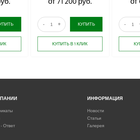
руб.
от 71 200 руб.
от 
-
+
-
УПИТЬ
КУПИТЬ
ЛИК
КУПИТЬ В 1 КЛИК
КУ
МПАНИИ
ИНФОРМАЦИЯ
икаты
Новости
ы
Статьи
- Ответ
Галерея