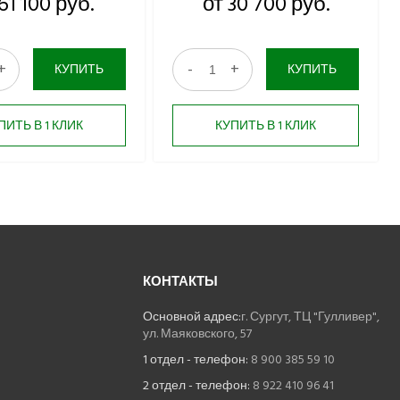
61 100 руб.
от 30 700 руб.
+
-
+
КУПИТЬ
КУПИТЬ
ПИТЬ В 1 КЛИК
КУПИТЬ В 1 КЛИК
КОНТАКТЫ
Основной адрес:
г. Сургут, ТЦ "Гулливер",
ул. Маяковского, 57
1 отдел - телефон:
8 900 385 59 10
2 отдел - телефон:
8 922 410 96 41