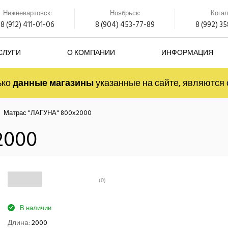
Нижневартовск:
Ноябрьск:
Кога
8 (912) 411-01-06
8 (904) 453-77-89
8 (992) 3
СЛУГИ
О КОМПАНИИ
ИНФОРМАЦИЯ
ько
данные магазины
указанные на сайте, являютс
Матрас "ЛАГУНА" 800х2000
2000
(0)
В наличии
Длина:
2000