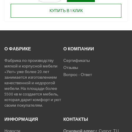
КУПИТЬ В 1 КЛИК
О ФАБРИКЕ
О КОМПАНИИ
Фабрика по производству
Сертификаты
мягкой и корпусной мебели
Отзывы
«Уют» уже более 20 лет
Вопрос - Ответ
занимается изготовлением
качественной и недорогой
мебели. На площади более
5500 кв м создается мебель,
которая дарит комфорт и уют
своим покупателям.
ИНФОРМАЦИЯ
КОНТАКТЫ
Новости
Основной адрес:
г. Сургут, ТЦ