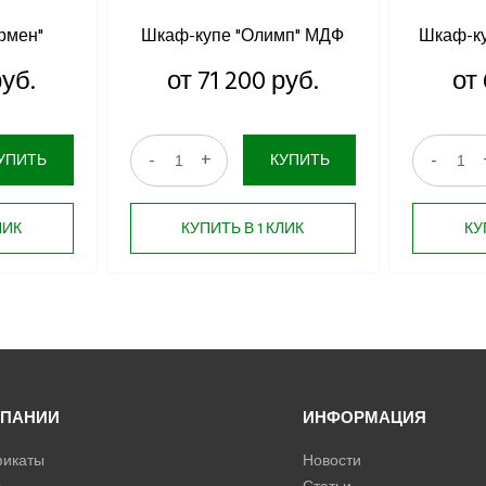
рмен"
Шкаф-купе "Олимп" МДФ
Шкаф-к
руб.
от 71 200 руб.
от 
-
+
-
УПИТЬ
КУПИТЬ
ЛИК
КУПИТЬ В 1 КЛИК
КУ
МПАНИИ
ИНФОРМАЦИЯ
икаты
Новости