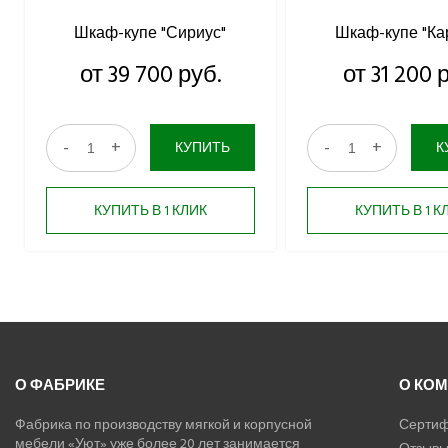
Шкаф-купе "Сириус"
Шкаф-купе "Ка
от 39 700 руб.
от 31 200 
-
+
-
+
КУПИТЬ
К
КУПИТЬ В 1 КЛИК
КУПИТЬ В 1 К
О ФАБРИКЕ
О КО
Фабрика по производству мягкой и корпусной
Сертиф
мебели «Уют» уже более 20 лет занимается