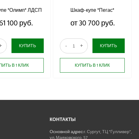
упе "Олимп" ЛДСП
Шкаф-купе "Пегас"
61 100 руб.
от 30 700 руб.
+
-
+
КУПИТЬ
КУПИТЬ
ПИТЬ В 1 КЛИК
КУПИТЬ В 1 КЛИК
КОНТАКТЫ
Основной адрес:
г. Сургут, ТЦ "Гулливер",
ул. Маяковского, 57