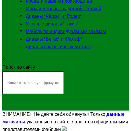
Кровати нашего производства
Мягкая мебель с каретной стяжкой
Диваны "Челси" и "Родео"
Угловые диваны "Токио"
Мебель по индивидуальным заказам
Диваны "Вегас" и "Ральф"
Диваны в классическом стиле
0
Поиск по сайту
НАЙТИ
ВНИМАНИЕ!!!
Не дайте себя обмануть!!! Только
данные
магазины
указанные на сайте, являются официальными
представителями фабрики